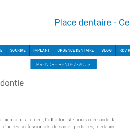
Place dentaire - C
PE
SOURIRE
IMPLANT
URGENCE DENTAIRE
BLOG
RDV 
PRENDRE RENDEZ-VOUS
odontie
 bien son traitement, l’orthodontiste pourra demander la
n d’autres professionnels de santé : pédiatres, médecins