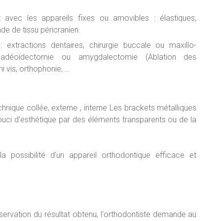
ent avec les appareils fixes ou amovibles : élastiques,
de de tissu péricranien.
 extractions dentaires, chirurgie buccale ou maxillo-
, adéoïdectomie ou amygdalectomie (Ablation des
 vis, orthophonie, …
echnique collée, externe , interne Les brackets métalliques
uci d'esthétique par des éléments transparents ou de la
la possibilité d’un appareil orthodontique efficace et
ervation du résultat obtenu, l'orthodontiste demande au